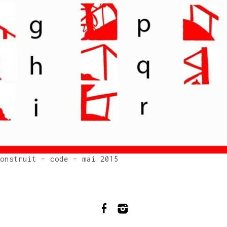
onstruit – code – mai 2015