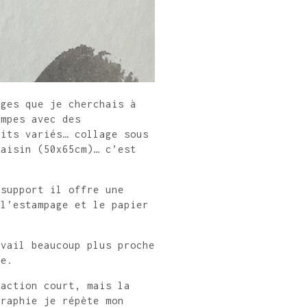
ages que je cherchais à
ampes avec des
uits variés… collage sous
raisin (50x65cm)… c’est
 support il offre une
 l’estampage et le papier
avail beaucoup plus proche
re.
’action court, mais la
graphie je répète mon