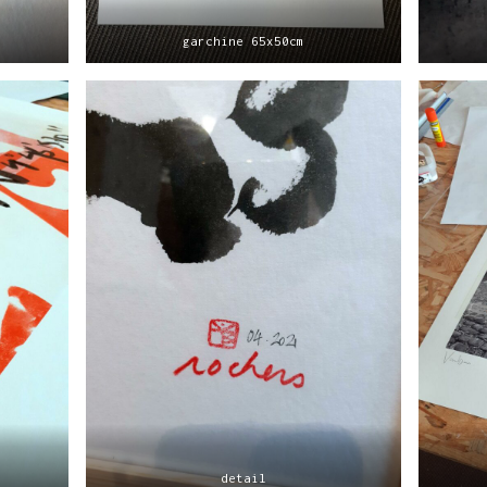
garchine 65x50cm
detail